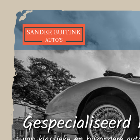
Gespecialiseerd 
van klassieke en bijzondere au